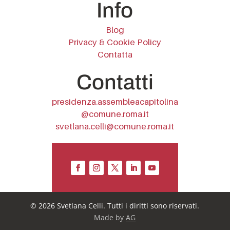
Info
Blog
Privacy & Cookie Policy
Contatta
Contatti
presidenza.assembleacapitolina
@comune.roma.it
svetlana.celli@comune.roma.it
© 2026 Svetlana Celli. Tutti i diritti sono riservati.
Made by
AG