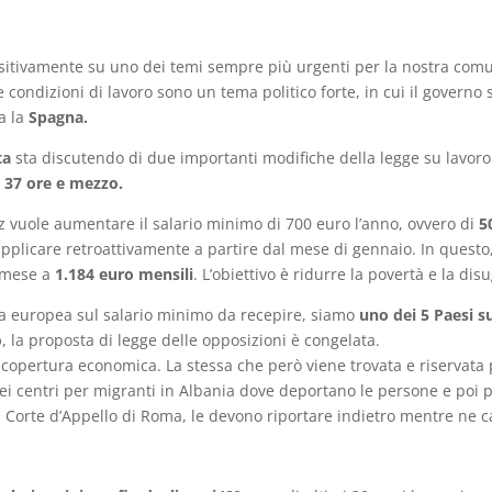
ositivamente su uno dei temi sempre più urgenti per la nostra comu
le condizioni di lavoro sono un tema politico forte, in cui il governo
a la
Spagna.
ta
sta discutendo di due importanti modifiche della legge su lavor
a 37 ore e mezzo.
z vuole aumentare il salario minimo di 700 euro l’anno, ovvero di
5
plicare retroattivamente a partire dal mese di gennaio. In questo,
l mese a
1.184 euro mensili
. L’obiettivo è ridurre la povertà e la di
va europea sul salario minimo da recepire, siamo
uno dei 5 Paesi s
o
, la proposta di legge delle opposizioni è congelata.
copertura economica. La stessa che però viene trovata e riservata per
dei centri per migranti in Albania dove deportano le persone e poi
a Corte d’Appello di Roma, le devono riportare indietro mentre ne ca