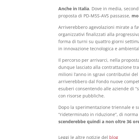
Anche in Italia
. Dove in media, secondo
proposta di PD-M5S-AVS passasse,
mol
Arriverebbero agevolazioni mirate a favo
organizzativi finalizzati alla progressiv
forma di turni su quattro giorni settim
in innovazione tecnologica e ambienta
Il percorso per arrivarci, nella propos
dunque lasciato alla contrattazione tra 
milioni l’anno in sgravi contributivi del
arriverebbero dal Fondo nuove competen
esuberi consentendo alle aziende di “so
con risorse pubbliche.
Dopo la sperimentazione triennale e sul
“rideterminato in riduzione”, di norma 
scenderebbe quindi a non oltre 36 or
Leggi le altre notizie del
blog