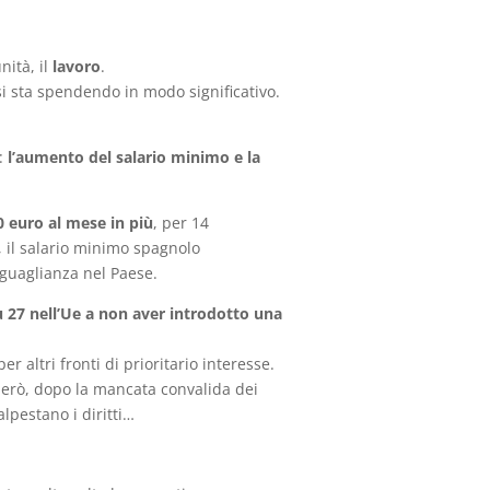
nità, il
lavoro
.
 si sta spendendo in modo significativo.
o:
l’aumento del salario minimo e la
0 euro al mese in più
, per 14
 il salario minimo spagnolo
suguaglianza nel Paese.
u 27 nell’Ue a non aver introdotto una
 altri fronti di prioritario interesse.
 però, dopo la mancata convalida dei
lpestano i diritti…