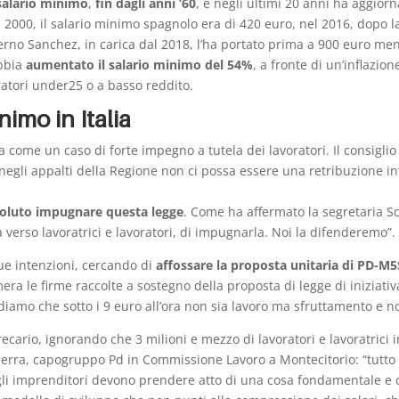
 salario minimo
,
fin dagli anni ’60
, e negli ultimi 20 anni ha aggior
l 2000, il salario minimo spagnolo era di 420 euro, nel 2016, dopo 
erno Sanchez, in carica dal 2018, l’ha portato prima a 900 euro mensi
abbia
aumentato il salario minimo del 54%
, a fronte di un’inflazio
oratori under25 o a basso reddito.
nimo in Italia
a come un caso di forte impegno a tutela dei lavoratori. Il consiglio
negli appalti della Regione non ci possa essere una retribuzione i
oluto impugnare questa legge
. Come ha affermato la segretaria S
a verso lavoratrici e lavoratori, di impugnarla. Noi la difenderemo”.
sue intenzioni, cercando di
affossare la proposta unitaria di PD-M
ra le firme raccolte a sostegno della proposta di legge di iniziativ
ediamo che sotto i 9 euro all’ora non sia lavoro ma sfruttamento e n
ecario, ignorando che 3 milioni e mezzo di lavoratori e lavoratrici i
Guerra, capogruppo Pd in Commissione Lavoro a Montecitorio: “tutto
gli imprenditori devono prendere atto di una cosa fondamentale e c