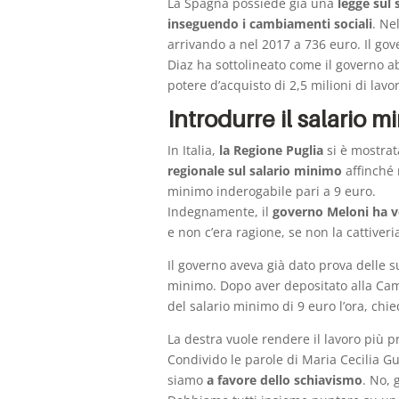
La Spagna possiede già una
legge sul
inseguendo i cambiamenti sociali
. Ne
arrivando a nel 2017 a 736 euro. Il gov
Diaz ha sottolineato come il governo 
potere d’acquisto di 2,5 milioni di lav
Introdurre il salario mi
In Italia,
la Regione Puglia
si è mostrat
regionale sul salario minimo
affinché 
minimo inderogabile pari a 9 euro.
Indegnamente, il
governo Meloni ha v
e non c’era ragione, se non la cattiveri
Il governo aveva già dato prova delle 
minimo. Dopo aver depositato alla Came
del salario minimo di 9 euro l’ora, chi
La destra vuole rendere il lavoro più pr
Condivido le parole di Maria Cecilia 
siamo
a favore dello schiavismo
. No, 