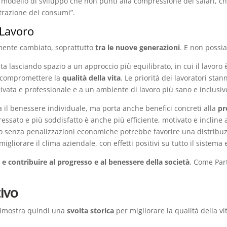
modello di sviluppo che non punti alla compressione dei salari, 
trazione dei consumi”.
 Lavoro
amente cambiato, soprattutto
tra le nuove generazioni
. E non possi
sta lasciando spazio a un approccio più equilibrato, in cui il lavor
 compromettere la
qualità della vita
. Le priorità dei lavoratori st
a privata e professionale e a un ambiente di lavoro più sano e inclusiv
il benessere individuale, ma porta anche benefici concreti alla
pr
ssato e più soddisfatto è anche più efficiente, motivato e incline a
avoro senza penalizzazioni economiche potrebbe favorire una distrib
igliorare il clima aziendale, con effetti positivi su tutto il sistem
 e contribuire al progresso e al benessere della società
. Come Par
tivo
dimostra quindi una
svolta
storica
per migliorare la qualità della v