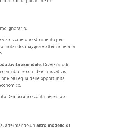
che determina poi anche un
amo ignorarlo.
o è visto come uno strumento per
anno mutando: maggiore attenzione alla
o.
oduttività aziendale
. Diversi studi
 contribuire con idee innovative.
uzione più equa delle opportunità
a economico.
tito Democratico continueremo a
ita, affermando un
altro modello di