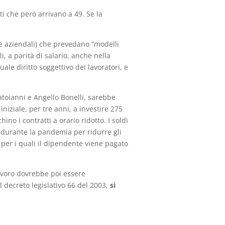
ti che però arrivano a 49. Se la
i e aziendali) che prevedano “modelli
i, a parità di salario, anche nella
le diritto soggettivo dei lavoratori, e
atoianni e Angello Bonelli, sarebbe
iniziale, per tre anni, a investire 275
ino i contratti a orario ridotto. I soldi
 durante la pandemia per ridurre gli
 per i quali il dipendente viene pagato
lavoro dovrebbe poi essere
l decreto legislativo 66 del 2003,
si