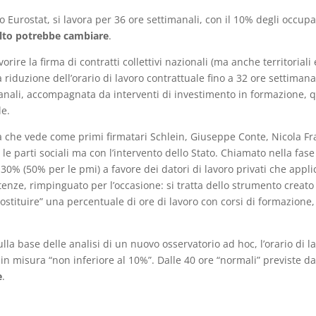
 Eurostat, si lavora per 36 ore settimanali, con il 10% degli occupa
to potrebbe cambiare
.
rire la firma di contratti collettivi nazionali (ma anche territorial
a riduzione dell’orario di lavoro contrattuale fino a 32 ore settimanal
anali, accompagnata da interventi di investimento in formazione, qua
le.
ta che vede come primi firmatari Schlein, Giuseppe Conte, Nicola Fr
le parti sociali ma con l’intervento dello Stato. Chiamato nella fase 
 30% (50% per le pmi) a favore dei datori di lavoro privati che applich
ze, rimpinguato per l’occasione: si tratta dello strumento creato
stituire” una percentuale di ore di lavoro con corsi di formazione,
la base delle analisi di un nuovo osservatorio ad hoc, l’orario di 
in misura “non inferiore al 10%”. Dalle 40 ore “normali” previste da
e
.