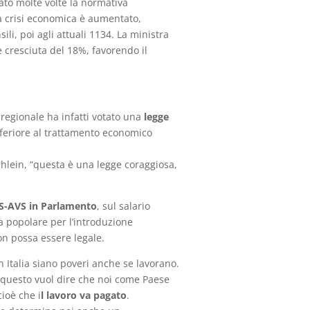
nato molte volte la normativa
la crisi economica è aumentato,
li, poi agli attuali 1134. La ministra
ne cresciuta del 18%, favorendo il
 regionale ha infatti votato una
legge
nferiore al trattamento economico
chlein, “questa è una legge coraggiosa,
5S-AVS in Parlamento
, sul salario
a popolare per l’introduzione
on possa essere legale.
n Italia siano poveri anche se lavorano.
 questo vuol dire che noi come Paese
ioè che i
l lavoro va pagato
.