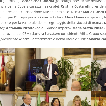
li
(astrologa);
Maddalena Cialdella
(psicologa, presidente dell’asso
genzia per la Cybersicurezza nazionale);
Cristina Costarelli
(presiden
ia e presidente Fondazione Museo Ebraico di Roma);
Maria Bianca 
tor per l’Europa presso Resecurity Inc);
Alma Manera
(soprano);
M
rettrice per la Pastorale del Pellegrinaggio della Diocesi di Roma);
M
to);
Antonella Rizzato
(ad di Grande Impero);
Maria Grazia Russo
(
iera togata del CSM);
Sandra Salvatore
(presidente Vitha Group spa
(presidente Ascom Confcommercio Roma litorale sud);
Stefania Za