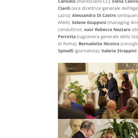
Cannata
(maresciallo CC);
Elena Casiro
Ciardi
(vice direttrice generale dell’A
Lazio);
Alessandra Di Castro
(antiquar
ANIA);
Selene Giupponi
(managing direc
conduttrice;
suor Rebecca Nazzaro
(di
Perrotta
(ragioniera generale dello Sta
di Roma);
Bernadette Nicotra
(consigl
Spinelli
(giornalista);
Valeria Strappini