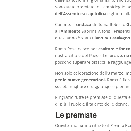
dalle istituzioni al giornalismo, allo spo
Sono state premiate in Campidoglio ne
dell’Assemblea capitolina
e giunto all
Con me, il
sindaco
di Roma Roberto
Gu
all’Ambiente
Sabrina Alfonsi. Presenti
quest’anno è stata
Elenoire Casalegno
Roma Rose nasce per
esaltare e far c
nostra città e del Paese. Le loro
storie
possono superare ostacoli e raggiunger
Non solo celebrazione dell’8 marzo, ma
per le nuove generazioni.
Roma è fiera
società migliore e raggiungere piena
Ringrazio tutte le premiate di questa 
di più il ruolo e il talento delle donne.
Le premiate
Quest’anno hanno ritirato il Premio 