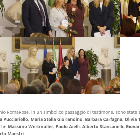
mio RomaRose, in un simbolico passaggio di testimone, sono state a
a Pucciariello
,
Maria Stella Giorlandino
,
Barbara Carfagna
,
Olivia 
nche
Massimo Wertmuller
,
Paolo Aielli
,
Alberto Stancanelli
,
Giovan
rto Maestri
.