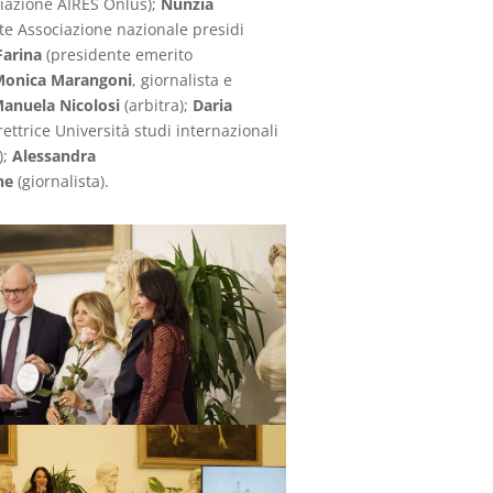
ciazione AIRES Onlus);
Nunzia
te Associazione nazionale presidi
Farina
(presidente emerito
onica Marangoni
, giornalista e
anuela Nicolosi
(arbitra);
Daria
rettrice Università studi internazionali
);
Alessandra
ne
(giornalista).