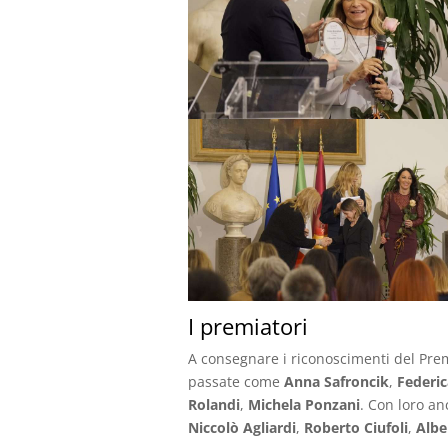
I premiatori
A consegnare i riconoscimenti del Pre
passate come
Anna Safroncik
,
Federic
Rolandi
,
Michela Ponzani
. Con loro a
Niccolò Agliardi
,
Roberto Ciufoli
,
Albe