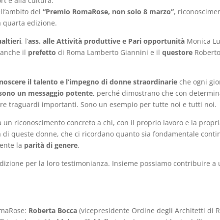
rt e alla cultura.
ll’ambito del
“Premio RomaRose, non solo 8 marzo”
, riconoscime
a quarta edizione.
altieri
, l’
ass. alle Attività produttive e Pari opportunità
Monica Luc
 anche il
prefetto
di Roma Lamberto Giannini
e il
questore
Roberto
.
onoscere il talento e l’impegno di donne straordinarie
che ogni gior
 sono un messaggio potente,
perché dimostrano che con determina
e traguardi importanti. Sono un esempio per tutte noi e tutti noi.
 un riconoscimento concreto a chi, con il proprio lavoro e la prop
 di queste donne, che ci ricordano quanto sia fondamentale conti
mente la
parità di genere
.
edizione per la loro testimonianza. Insieme possiamo contribuire a 
RomaRose:
Roberta Bocca
(vicepresidente Ordine degli Architetti di 