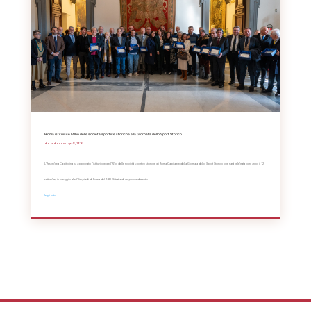
Roma istituisce l’Albo delle società sportive storiche e la Giornata dello Sport Storico
da
Redazione
|
Apr 16, 2026
L’Assemblea Capitolina ha approvato l’istituzione dell’Albo delle società sportive storiche di Roma Capitale e della Giornata dello Sport Storico, che sarà celebrata ogni anno il 12
settembre, in omaggio alle Olimpiadi di Roma del 1960. Si tratta di un provvedimento...
leggi tutto