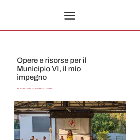
Opere e risorse per il
Municipio VI, il mio
impegno
da
Emanuele Forlivesi
|
Ott 3, 2023
|
Attualità
|
2 commenti