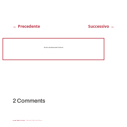
←
Precedente
Successivo
→
Scritto da Emanuele Forlivesi
2 Comments
Nome *silvio fabrizi
il Ottobre 11, 2023 alle 9:00 pm