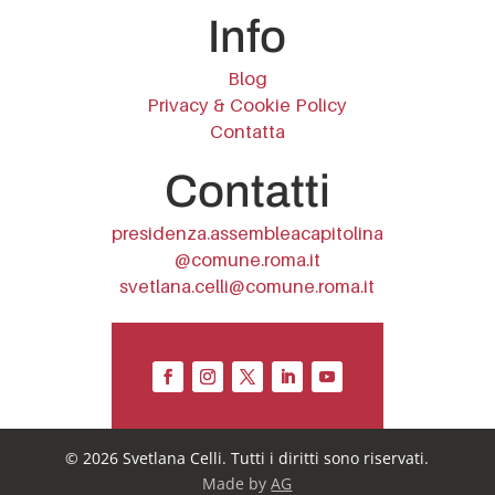
Info
Blog
Privacy & Cookie Policy
Contatta
Contatti
presidenza.assembleacapitolina
@comune.roma.it
svetlana.celli@comune.roma.it
© 2026 Svetlana Celli. Tutti i diritti sono riservati.
Made by
AG