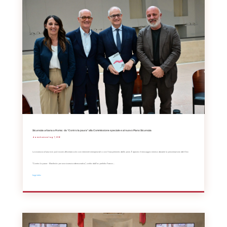
Sicurezza urbana a Roma: da “Contro la paura” alla Commissione speciale e al nuovo Piano Sicurezza
da
Redazione
|
Lug 7, 2026
La sicurezza urbana non può essere affrontata solo con interventi emergenziali o con l'inasprimento delle pene. È questo il messaggio emerso durante la presentazione del libro
"Contro la paura – Manifesto per una sicurezza democratica", scritto dall'ex prefetto Franco...
leggi tutto