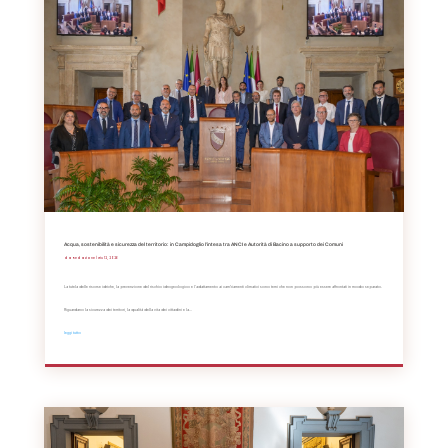
Acqua, sostenibilità e sicurezza del territorio: in Campidoglio l’intesa tra ANCI e Autorità di Bacino a supporto dei Comuni
da
Redazione
|
Giu 12, 2026
La tutela delle risorse idriche, la prevenzione del rischio idrogeologico e l'adattamento ai cambiamenti climatici sono temi che non possono più essere affrontati in modo separato.
Riguardano la sicurezza dei territori, la qualità della vita dei cittadini e la...
leggi tutto