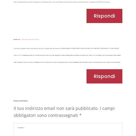
Spero venga realizzata al più presto la fognatura in via di fontana rotta, ci sono molte famiglie senza, già tempo fa hanno raccolte molte firme, consegnate sia all’ACEA sia al municipio
Rispondi
MARIO CAU
il Ottobre 12, 2023 alle 4:39 pm
sono felice per quanto finora e stato fatto.ma visto che si e parlato tanto di sicurezza ,VIA BORGHESIANA STA DIVENTANDO UN INCUBO PER GLI AUTOMOBILISTI, MA SOPRATUTTO PER I PEDONI I
QUALI TUTTI I GIORNI RISCHIANO LA VTA.PERCHE QUESTA VIA E ALLOTANTAPERCENTO PRIVA DI MARCIAPIEDI E SEGNALETICA VERTICALE, I RAGAZZI CHE VANNO A SCUOLA DEVONO OGNI GIORNO
FARE LA GIMCANA TRA LE AUTO ED IL GARDARAIL. IN PIU IL PONTICELLO CON LA CURVA NON SO SE IL CASO DI RENDERLO SICURO.SPERO TANTO SI POSSA FAR QUALCOSA . GRAZIE E BUON LAVORO
Rispondi
Invia un commento
Il tuo indirizzo email non sarà pubblicato.
I campi
obbligatori sono contrassegnati
*