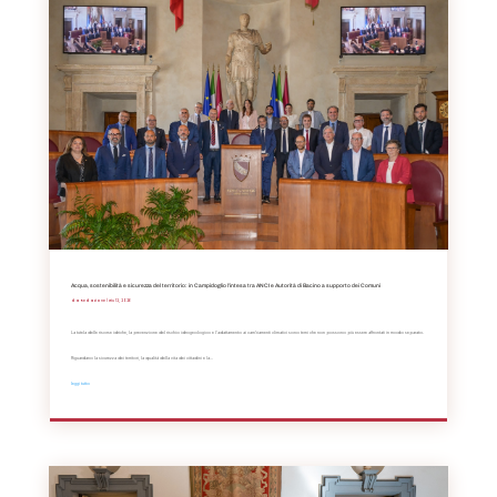
Acqua, sostenibilità e sicurezza del territorio: in Campidoglio l’intesa tra ANCI e Autorità di Bacino a supporto dei Comuni
da
Redazione
|
Giu 12, 2026
La tutela delle risorse idriche, la prevenzione del rischio idrogeologico e l'adattamento ai cambiamenti climatici sono temi che non possono più essere affrontati in modo separato.
Riguardano la sicurezza dei territori, la qualità della vita dei cittadini e la...
leggi tutto