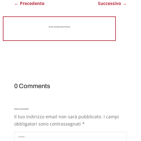
←
Precedente
Successivo
→
Scritto da Emanuele Forlivesi
0 Comments
Invia un commento
Il tuo indirizzo email non sarà pubblicato.
I campi
obbligatori sono contrassegnati
*