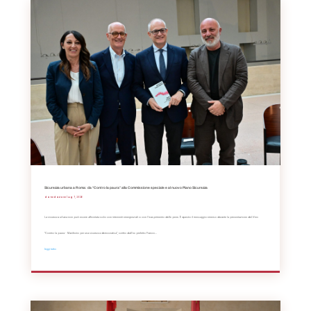
Sicurezza urbana a Roma: da “Contro la paura” alla Commissione speciale e al nuovo Piano Sicurezza
da
Redazione
|
Lug 7, 2026
La sicurezza urbana non può essere affrontata solo con interventi emergenziali o con l'inasprimento delle pene. È questo il messaggio emerso durante la presentazione del libro
"Contro la paura – Manifesto per una sicurezza democratica", scritto dall'ex prefetto Franco...
leggi tutto