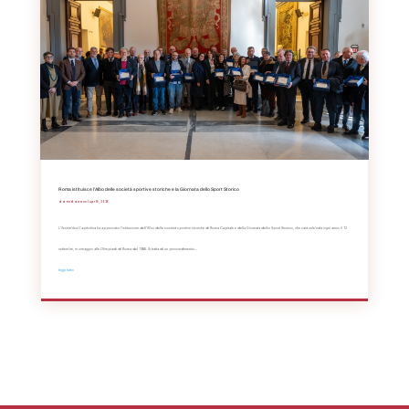
Roma istituisce l’Albo delle società sportive storiche e la Giornata dello Sport Storico
da
Redazione
|
Apr 16, 2026
L’Assemblea Capitolina ha approvato l’istituzione dell’Albo delle società sportive storiche di Roma Capitale e della Giornata dello Sport Storico, che sarà celebrata ogni anno il 12
settembre, in omaggio alle Olimpiadi di Roma del 1960. Si tratta di un provvedimento...
leggi tutto