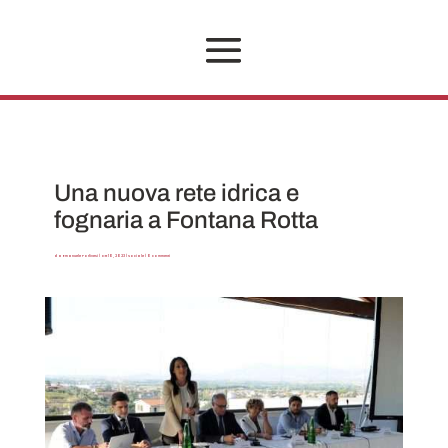
Una nuova rete idrica e
fognaria a Fontana Rotta
da
Emanuele Forlivesi
|
Ott 10, 2023
|
Sociale
|
0 commenti