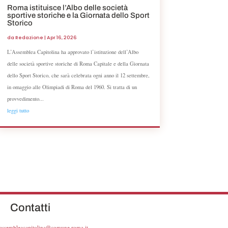
Roma istituisce l’Albo delle società
sportive storiche e la Giornata dello Sport
Storico
da
Redazione
|
Apr 16, 2026
L’Assemblea Capitolina ha approvato l’istituzione dell’Albo
delle società sportive storiche di Roma Capitale e della Giornata
dello Sport Storico, che sarà celebrata ogni anno il 12 settembre,
in omaggio alle Olimpiadi di Roma del 1960. Si tratta di un
provvedimento...
leggi tutto
Contatti
.assembleacapitolina@comune.roma.it