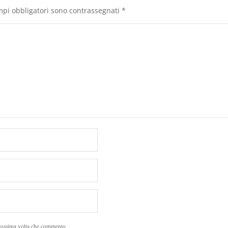
mpi obbligatori sono contrassegnati
*
prossima volta che commento.