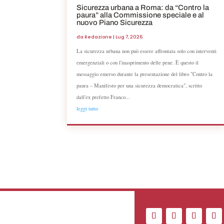
Sicurezza urbana a Roma: da “Contro la
paura” alla Commissione speciale e al
nuovo Piano Sicurezza
da
Redazione
|
Lug 7, 2026
La sicurezza urbana non può essere affrontata solo con interventi
emergenziali o con l'inasprimento delle pene. È questo il
messaggio emerso durante la presentazione del libro "Contro la
paura – Manifesto per una sicurezza democratica", scritto
dall'ex prefetto Franco...
leggi tutto