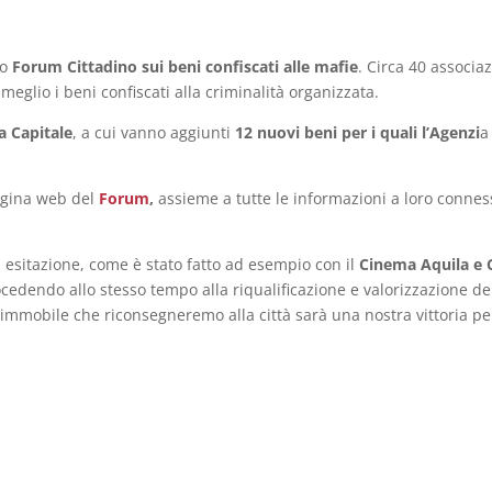
mo
Forum Cittadino sui beni confiscati alle mafie
. Circa 40 associa
meglio i beni confiscati alla criminalità organizzata.
a Capitale
, a cui vanno aggiunti
12 nuovi beni per i quali l’Agenzi
a
pagina web del
Forum
,
assieme a tutte le informazioni a loro connes
a esitazione, come è stato fatto ad esempio con il
Cinema Aquila e C
ocedendo allo stesso tempo alla riqualificazione e valorizzazione d
immobile che riconsegneremo alla città sarà una nostra vittoria per 