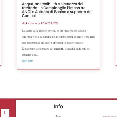
Acqua, sostenibilità e sicurezza del
territorio: in Campidoglio l’intesa tra
ANCI e Autorità di Bacino a supporto dei
Comuni
da
Redazione
|
Giu 12, 2026
La tutela delle risorse idriche, la prevenzione del rischio
idrogeologico e l'adattamento ai cambiamenti climatici sono temi
che non possono più essere affrontati in modo separato.
Riguardano la sicurezza dei territori, la qualità della vita dei
cittadini e la...
leggi tutto
Info
Blog
presidenza