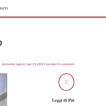
TATTI
o
da
Danilo Aglioti
|
Apr 23, 2022
|
Sociale
|
0 commenti

Leggi di Più