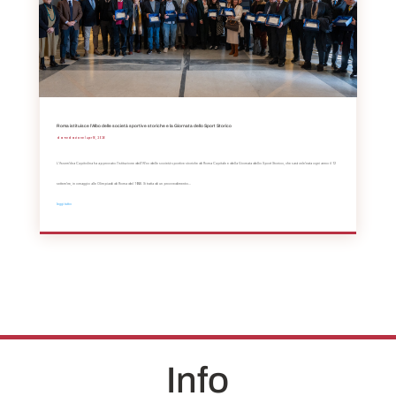
Roma istituisce l’Albo delle società sportive storiche e la Giornata dello Sport Storico
da
Redazione
|
Apr 16, 2026
L’Assemblea Capitolina ha approvato l’istituzione dell’Albo delle società sportive storiche di Roma Capitale e della Giornata dello Sport Storico, che sarà celebrata ogni anno il 12
settembre, in omaggio alle Olimpiadi di Roma del 1960. Si tratta di un provvedimento...
leggi tutto
Info