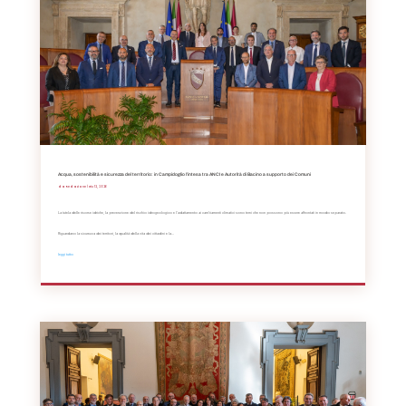
Acqua, sostenibilità e sicurezza del territorio: in Campidoglio l’intesa tra ANCI e Autorità di Bacino a supporto dei Comuni
da
Redazione
|
Giu 12, 2026
La tutela delle risorse idriche, la prevenzione del rischio idrogeologico e l'adattamento ai cambiamenti climatici sono temi che non possono più essere affrontati in modo separato.
Riguardano la sicurezza dei territori, la qualità della vita dei cittadini e la...
leggi tutto