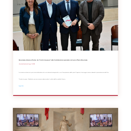
Sicurezza urbana a Roma: da “Contro la paura” alla Commissione speciale e al nuovo Piano Sicurezza
da
Redazione
|
Lug 7, 2026
La sicurezza urbana non può essere affrontata solo con interventi emergenziali o con l'inasprimento delle pene. È questo il messaggio emerso durante la presentazione del libro
"Contro la paura – Manifesto per una sicurezza democratica", scritto dall'ex prefetto Franco...
leggi tutto