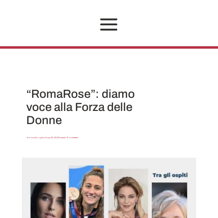
“RomaRose”: diamo
voce alla Forza delle
Donne
da
Danilo Aglioti
|
Apr 23, 2022
|
Eventi
|
0 commenti