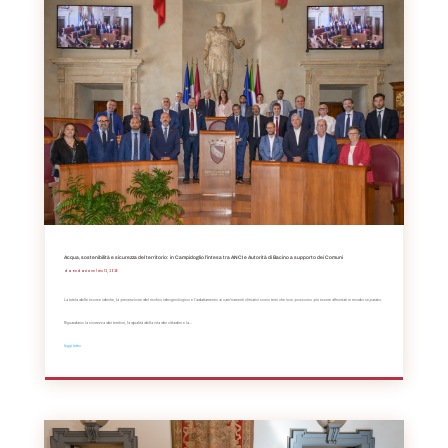
Acqua, sostenibilità e sicurezza del territorio: in Campidoglio l’intesa tra ANCI e Autorità di Bacino a supporto dei Comuni
da
Redazione
|
Giu 12, 2026
La tutela delle risorse idriche, la prevenzione del rischio idrogeologico e l'adattamento ai cambiamenti climatici sono temi che non possono più essere affrontati in modo separato.
Riguardano la sicurezza dei territori, la qualità della vita dei cittadini e la...
leggi tutto