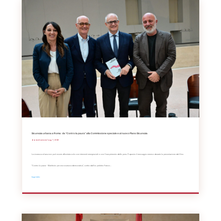
Sicurezza urbana a Roma: da “Contro la paura” alla Commissione speciale e al nuovo Piano Sicurezza
da
Redazione
|
Lug 7, 2026
La sicurezza urbana non può essere affrontata solo con interventi emergenziali o con l'inasprimento delle pene. È questo il messaggio emerso durante la presentazione del libro
"Contro la paura – Manifesto per una sicurezza democratica", scritto dall'ex prefetto Franco...
leggi tutto