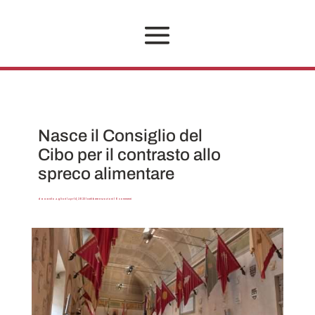
Nasce il Consiglio del
Cibo per il contrasto allo
spreco alimentare
da
Danilo Aglioti
|
Apr 14, 2023
|
Delibere e Mozioni
|
0 commenti