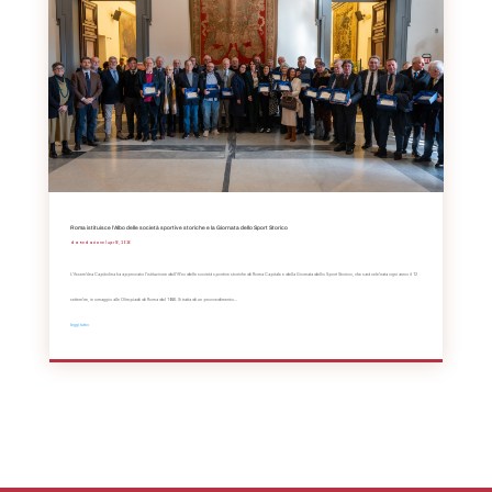
Roma istituisce l’Albo delle società sportive storiche e la Giornata dello Sport Storico
da
Redazione
|
Apr 16, 2026
L’Assemblea Capitolina ha approvato l’istituzione dell’Albo delle società sportive storiche di Roma Capitale e della Giornata dello Sport Storico, che sarà celebrata ogni anno il 12
settembre, in omaggio alle Olimpiadi di Roma del 1960. Si tratta di un provvedimento...
leggi tutto