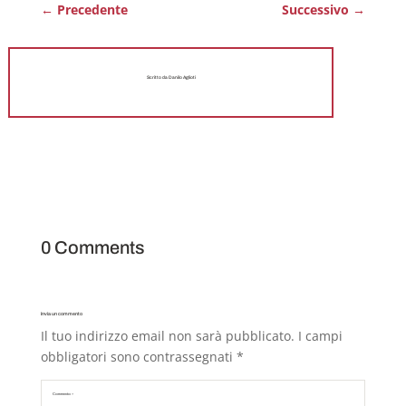
←
Precedente
Successivo
→
Scritto da Danilo Aglioti
0 Comments
Invia un commento
Il tuo indirizzo email non sarà pubblicato.
I campi
obbligatori sono contrassegnati
*