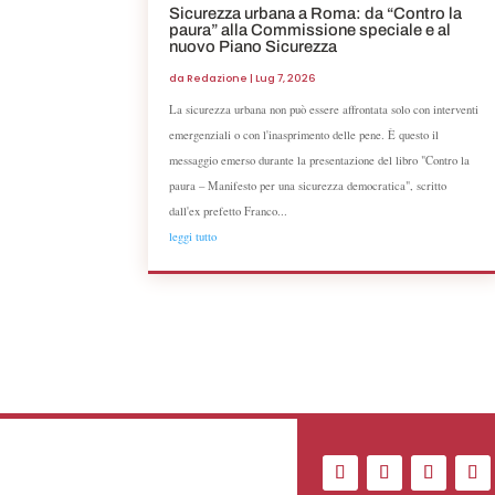
Sicurezza urbana a Roma: da “Contro la
paura” alla Commissione speciale e al
nuovo Piano Sicurezza
da
Redazione
|
Lug 7, 2026
La sicurezza urbana non può essere affrontata solo con interventi
emergenziali o con l'inasprimento delle pene. È questo il
messaggio emerso durante la presentazione del libro "Contro la
paura – Manifesto per una sicurezza democratica", scritto
dall'ex prefetto Franco...
leggi tutto