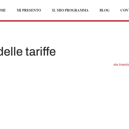
OME
MI PRESENTO
IL MIO PROGRAMMA
BLOG
CON
elle tariffe
da
Danilo