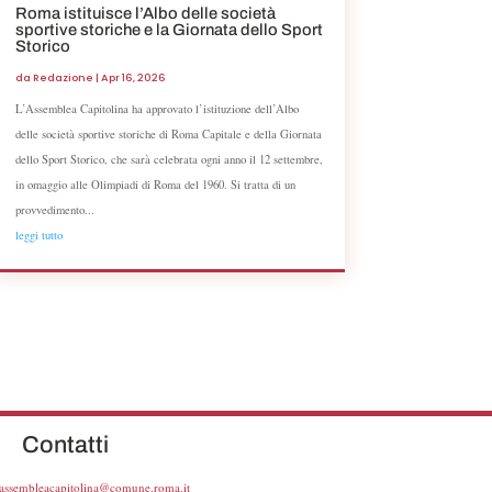
Roma istituisce l’Albo delle società
sportive storiche e la Giornata dello Sport
Storico
da
Redazione
|
Apr 16, 2026
L’Assemblea Capitolina ha approvato l’istituzione dell’Albo
delle società sportive storiche di Roma Capitale e della Giornata
dello Sport Storico, che sarà celebrata ogni anno il 12 settembre,
in omaggio alle Olimpiadi di Roma del 1960. Si tratta di un
provvedimento...
leggi tutto
Contatti
.assembleacapitolina@comune.roma.it