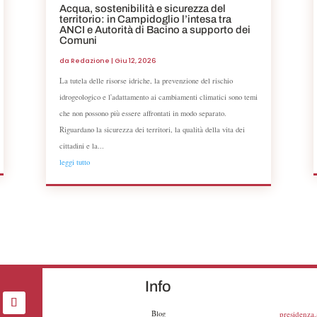
Acqua, sostenibilità e sicurezza del
territorio: in Campidoglio l’intesa tra
ANCI e Autorità di Bacino a supporto dei
Comuni
da
Redazione
|
Giu 12, 2026
La tutela delle risorse idriche, la prevenzione del rischio
idrogeologico e l'adattamento ai cambiamenti climatici sono temi
che non possono più essere affrontati in modo separato.
Riguardano la sicurezza dei territori, la qualità della vita dei
cittadini e la...
leggi tutto
Info
Blog
presidenza