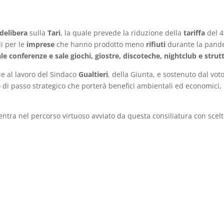
delibera
sulla
Tari
, la quale prevede la riduzione della
tariffa
del 4%
li per le
imprese
che hanno prodotto meno
rifiuti
durante la pand
ale conferenze e sale giochi, giostre, discoteche, nightclub e strutt
ie al lavoro del Sindaco
Gualtieri
, della Giunta, e sostenuto dal voto
 di passo strategico che porterà benefici ambientali ed economici, 
ntra nel percorso virtuoso avviato da questa consiliatura con scelt