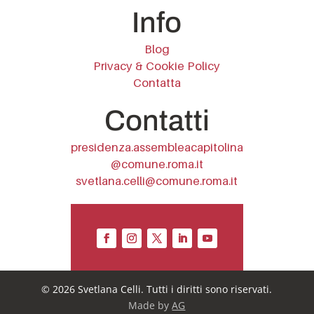
Info
Blog
Privacy & Cookie Policy
Contatta
Contatti
presidenza.assembleacapitolina
@comune.roma.it
svetlana.celli@comune.roma.it
© 2026 Svetlana Celli. Tutti i diritti sono riservati.
Made by
AG